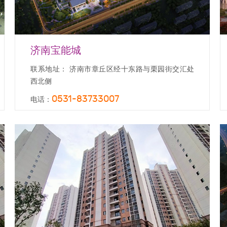
济南宝能城
联系地址： 济南市章丘区经十东路与栗园街交汇处
西北侧
0531-83733007
电话：