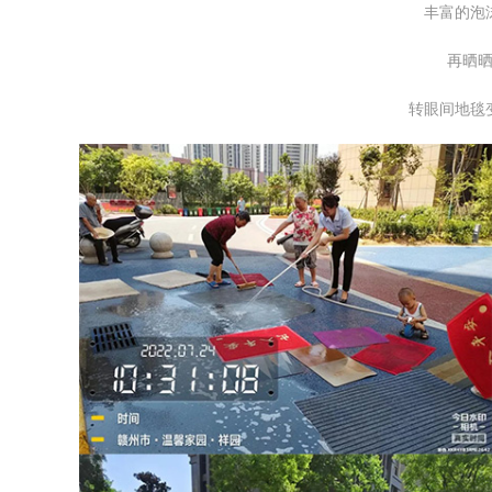
丰富的泡
再晒
转眼间地毯