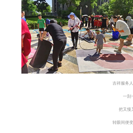
吉祥服务
一刮
把又慢
转眼间便