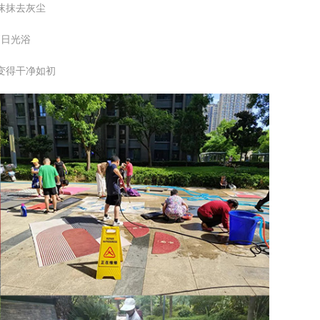
沫抹去灰尘
晒日光浴
变得干净如初