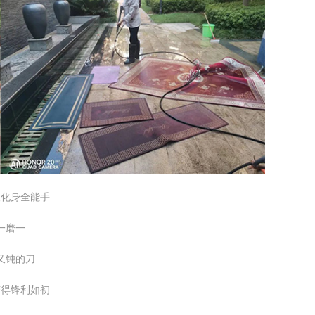
人化身全能手
一磨一
又钝的刀
变得锋利如初