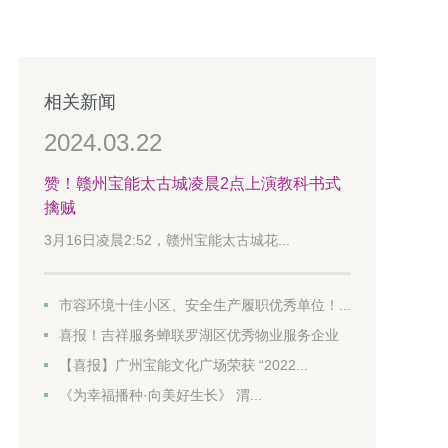
相关新闻
2024.03.22
赞！赣州宝能太古城凌晨2点上演教科书式
擒贼
3月16日凌晨2:52，赣州宝能太古城花...
市容环境十佳小区、安全生产履职优秀单位！...
喜报！吉祥服务蝉联罗湖区优秀物业服务企业
【喜报】广州宝能文化广场荣获 “2022...
《为幸福播种·向美好生长》 渭...