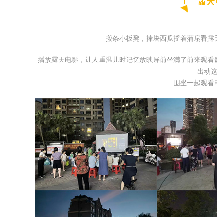
搬条小板凳，捧块西瓜摇着蒲扇看露
播放露天电影，让人重温儿时记忆放映屏前坐满了前来观看
出动
围坐一起观看